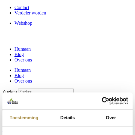
Ga
Contact
naar
Verdeler worden
de
Webshop
inhoud
Humaan
Blog
Over ons
Humaan
Blog
Over ons
Zoeken
Tag:
zomertips paarden
Toestemming
Details
Over
Summer Essentials voor paarden