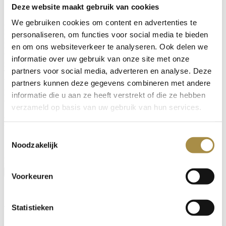
Deze website maakt gebruik van cookies
We gebruiken cookies om content en advertenties te
In de zomer krijgt je paard te maken met extra uitdagingen zoals
personaliseren, om functies voor social media te bieden
hitte, zweten en intensieve inspanning. Deze blog legt uit waarom
hydratatie, spierverzorging en verkoeling essentieel zijn tijdens
en om ons websiteverkeer te analyseren. Ook delen we
warme dagen. Je ontdekt hoe elektrolyten helpen om het vocht- en
informatie over uw gebruik van onze site met onze
mineralenverlies aan te vullen, hoe een verkoelende gel zoals Equi
partners voor social media, adverteren en analyse. Deze
T-Gel spieren kan ondersteunen na training, en hoe Medi-Clay helpt
bij het verzorgen van vermoeide benen. Met praktische tips en
partners kunnen deze gegevens combineren met andere
producten van Global Medics zorg je ervoor dat je paard de zomer
informatie die u aan ze heeft verstrekt of die ze hebben
comfortabel en in balans doorkomt.
verzameld op basis van uw gebruik van hun services.
Blijf op de hoogte
Toestemmingsselectie
Schrijf je in op onze nieuwsbrief
Noodzakelijk
Email
Aanmelden
Voorkeuren
Assortiment
Statistieken
Supplementen voor paarden