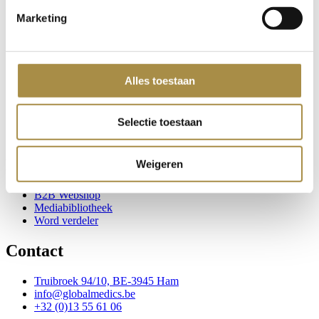
Verzorging voor paarden
Marketing
Supplementen voor kleine huisdieren
Humane supplementen
Over global medics
Alles toestaan
Home
Over ons
Contacteer ons
Selectie toestaan
Blog
Klantenzone
Weigeren
B2B Webshop
Mediabibliotheek
Word verdeler
Contact
Truibroek 94/10, BE-3945 Ham
info@globalmedics.be
+32 (0)13 55 61 06